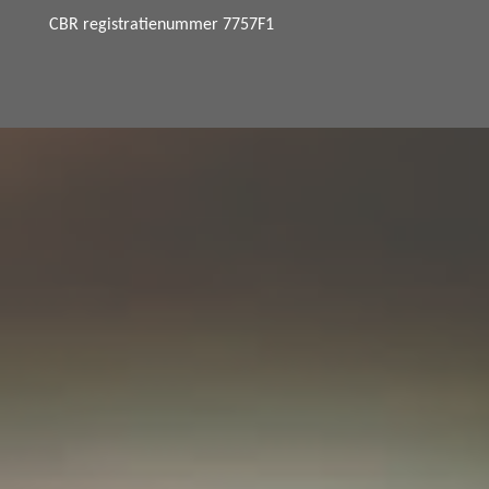
CBR registratienummer 7757F1